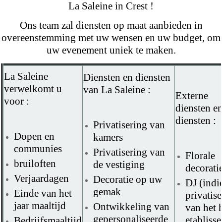
La Saleine in Crest !
Ons team zal diensten op maat aanbieden in
overeenstemming met uw wensen en uw budget, om
uw evenement uniek te maken.
La Saleine
Diensten en diensten
verwelkomt u
van La Saleine :
Externe
voor :
diensten e
diensten :
Privatisering van
Dopen en
kamers
communies
Privatisering van
Florale
bruiloften
de vestiging
decorati
Verjaardagen
Decoratie op uw
DJ (indi
gemak
Einde van het
privatis
jaar maaltijd
Ontwikkeling van
van het 
gepersonaliseerde
etabliss
Bedrijfsmaaltijd