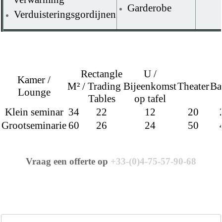
Garderobe
Verduisteringsgordijnen
Rectangle
U /
Kamer /
M²
/ Trading
Bijeenkomst
Theater
Ba
Lounge
Tables
op tafel
Klein seminar
34
22
12
20
Grootseminarie
60
26
24
50
Vraag een offerte op
+33-(0)4-75-57-90-68