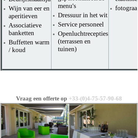
menu's
fotograa
Wijn van eer en
Dressuur in het wit
aperitieven
Service personeel
Associatieve
banketten
Openluchtrecepties
(terrassen en
Buffetten warm
tuinen)
/ koud
Vraag een offerte op
+33-(0)4-75-57-90-68