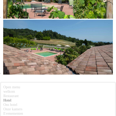
Open menu
welkom
Restaurant
Hotel
Ons hotel
Onze kamers
Evenementen