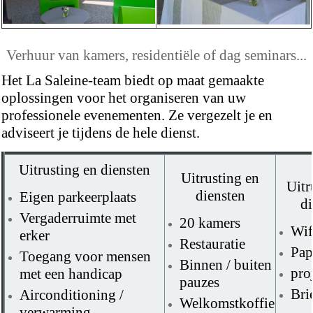
Verhuur van kamers, residentiële of dag seminars...
Het La Saleine-team biedt op maat gemaakte
oplossingen voor het organiseren van uw
professionele evenementen. Ze vergezelt je en
adviseert je tijdens de hele dienst.
Uitrusting en diensten
Uitrusting en
Uitr
diensten
Eigen parkeerplaats
di
Vergaderruimte met
20 kamers
Wif
erker
Restauratie
Pap
Toegang voor mensen
Binnen / buiten
pro
met een handicap
pauzes
Bri
Airconditioning /
Welkomstkoffie
verwarming