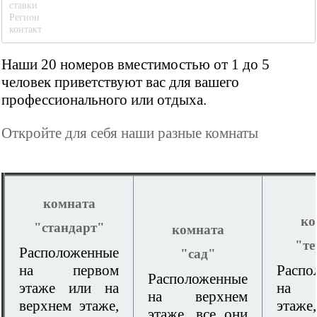
ставки
Регион
контакт
Наши 20 номеров вместимостью от 1 до 5
человек приветствуют вас для вашего
профессионального или отдыха.
Откройте для себя наши разные комнаты
комната
ко
"стандарт"
комната
"те
Расположенные
"сад"
на первом
Распо
Расположенные
этаже или на
на 
на верхнем
верхнем этаже,
этаж
этаже, все они