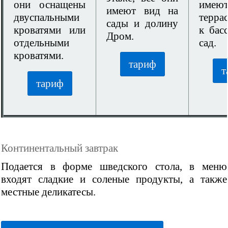
они оснащены
имеют
имеют вид на
двуспальными
терра
сады и долину
кроватями или
к бас
Дром.
отдельными
сад.
кроватями.
тариф
т
тариф
Континентальный завтрак
Подается в форме шведского стола, в меню
входят сладкие и соленые продукты, а также
местные деликатесы.