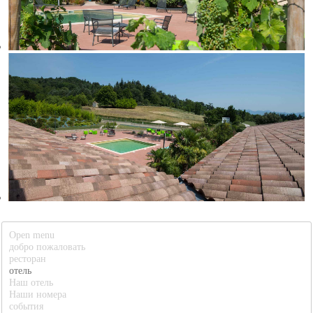
Open menu
добро пожаловать
ресторан
отель
Наш отель
Наши номера
события