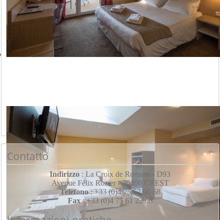
Contatto
Indirizzo
: La Croix de Romans - D93
Avenue Félix Rozier - 26400 CREST
Telefono
: +33 (0)4 75 57 90 68
Fax
: +33 (0)4 75 61 22 68