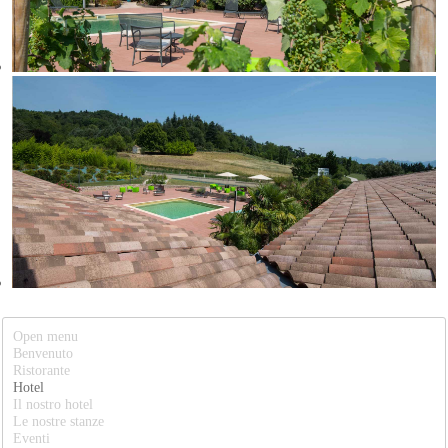
Open menu
Benvenuto
Ristorante
Hotel
Il nostro hotel
Le nostre stanze
Eventi