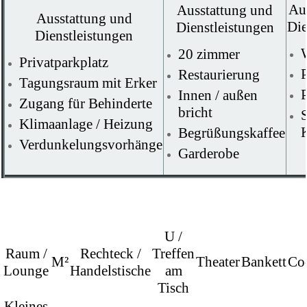
Au
Ausstattung und
Ausstattung und
Die
Dienstleistungen
Dienstleistungen
20 zimmer
Privatparkplatz
Restaurierung
Tagungsraum mit Erker
P
Innen / außen
Zugang für Behinderte
bricht
Klimaanlage / Heizung
K
Begrüßungskaffee
Verdunkelungsvorhänge
Garderobe
U /
Raum /
Rechteck /
Treffen
M²
Theater
Bankett
Coc
Lounge
Handelstische
am
Tisch
Kleines