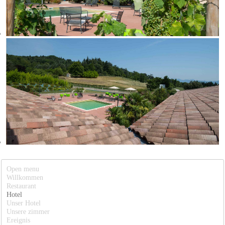
Open menu
Willkommen
Restaurant
Hotel
Unser Hotel
Unsere zimmer
Ereignis