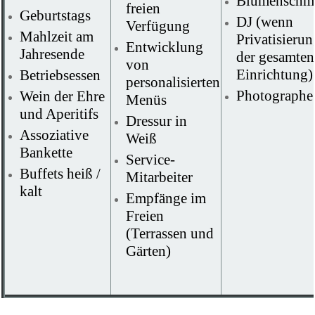
Blumenschm
freien
Geburtstags
DJ (wenn
Verfügung
Mahlzeit am
Privatisierun
Entwicklung
Jahresende
der gesamten
von
Einrichtung)
Betriebsessen
personalisierten
Photographe
Wein der Ehre
Menüs
und Aperitifs
Dressur in
Assoziative
Weiß
Bankette
Service-
Buffets heiß /
Mitarbeiter
kalt
Empfänge im
Freien
(Terrassen und
Gärten)