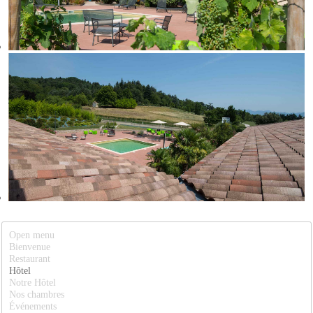
Open menu
Bienvenue
Restaurant
Hôtel
Notre Hôtel
Nos chambres
Événements